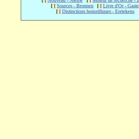
[
[
[
Nouveau - Nieuw
[
[
[
Moteur de recherche -
[
[
[
Sources - Bronnen
[
[
[
Livre d'Or - Gast
[
[
[
Distinctions honorifiques - Eretekens