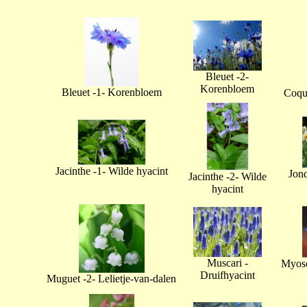
Bleuet -2-
Korenbloem
Bleuet -1- Korenbloem
Coque
Jacinthe -1- Wilde hyacint
Jonq
Jacinthe -2- Wilde
hyacint
Muscari -
Myoso
Druifhyacint
Muguet -2- Lelietje-van-dalen