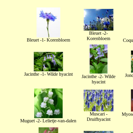
Bleuet -2-
Korenbloem
Bleuet -1- Korenbloem
Coque
Jacinthe -1- Wilde hyacint
Jonq
Jacinthe -2- Wilde
hyacint
Muscari -
Myoso
Druifhyacint
Muguet -2- Lelietje-van-dalen