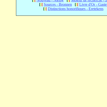
[
[
[
Nouveau - Nieuw
[
[
[
Moteur de recherche -
[
[
[
Sources - Bronnen
[
[
[
Livre d'Or - Gast
[
[
[
Distinctions honorifiques - Eretekens