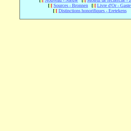
[
[
[
Nouveau - Nieuw
[
[
[
Moteur de recherche -
[
[
[
Sources - Bronnen
[
[
[
Livre d'Or - Gast
[
[
[
Distinctions honorifiques - Eretekens