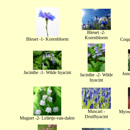
Bleuet -2-
Korenbloem
Bleuet -1- Korenbloem
Coque
Jacinthe -1- Wilde hyacint
Jonq
Jacinthe -2- Wilde
hyacint
Muscari -
Myoso
Druifhyacint
Muguet -2- Lelietje-van-dalen