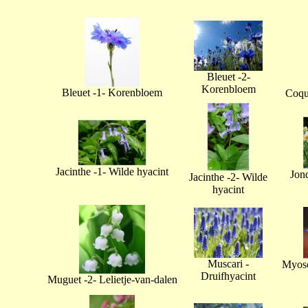
Bleuet -2-
Korenbloem
Bleuet -1- Korenbloem
Coque
Jacinthe -1- Wilde hyacint
Jonq
Jacinthe -2- Wilde
hyacint
Muscari -
Myoso
Druifhyacint
Muguet -2- Lelietje-van-dalen