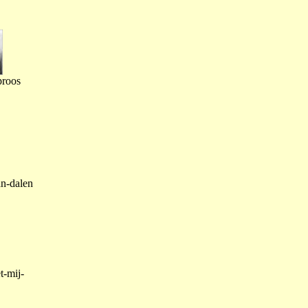
proos
an-dalen
t-mij-