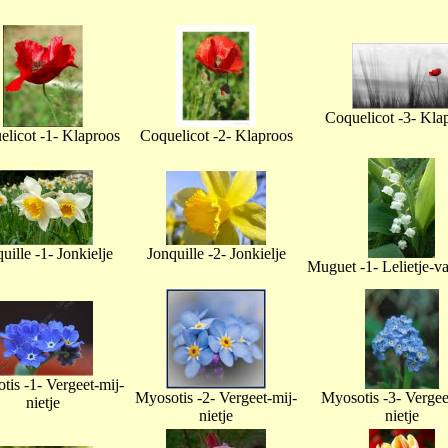
Coquelicot -3- Kla
licot -1- Klaproos
Coquelicot -2- Klaproos
uille -1- Jonkielje
Jonquille -2- Jonkielje
Muguet -1- Lelietje-v
tis -1- Vergeet-mij-
Myosotis -2- Vergeet-mij-
Myosotis -3- Vergee
nietje
nietje
nietje