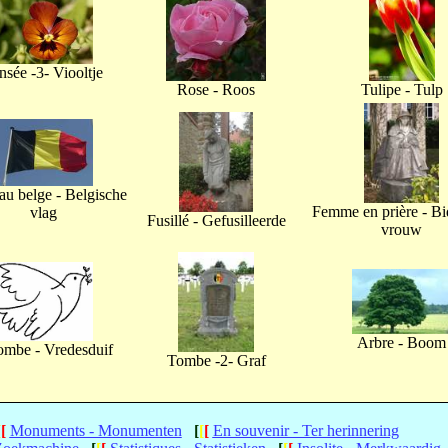
nsée -3- Viooltje
Rose - Roos
Tulipe - Tulp
u belge - Belgische
Femme en prière - B
vlag
Fusillé - Gefusilleerde
vrouw
Arbre - Boom
ombe - Vredesduif
Tombe -2- Graf
[
[
Monuments - Monumenten
[
[
[
En souvenir - Ter herinnering