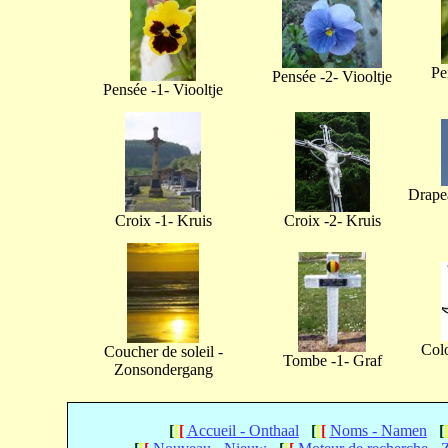
Pe
Pensée -2- Viooltje
Pensée -1- Viooltje
Drapea
Croix -1- Kruis
Croix -2- Kruis
Col
Coucher de soleil -
Tombe -1- Graf
Zonsondergang
[
[
[
Accueil - Onthaal
[
[
[
Noms - Namen
[