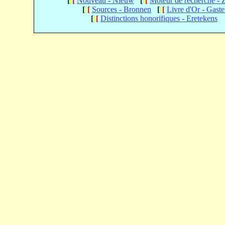
[
[
[
Nouveau - Nieuw
[
[
[
Moteur de recherche -
[
[
[
Sources - Bronnen
[
[
[
Livre d'Or - Gast
[
[
[
Distinctions honorifiques - Eretekens