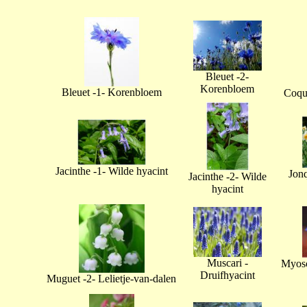
Bleuet -2-
Korenbloem
Bleuet -1- Korenbloem
Coque
Jacinthe -1- Wilde hyacint
Jonq
Jacinthe -2- Wilde
hyacint
Muscari -
Myoso
Druifhyacint
Muguet -2- Lelietje-van-dalen