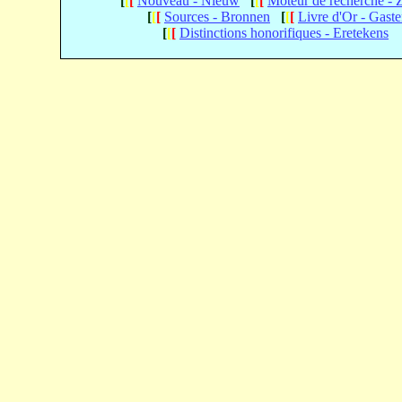
[
[
[
Nouveau - Nieuw
[
[
[
Moteur de recherche -
[
[
[
Sources - Bronnen
[
[
[
Livre d'Or - Gast
[
[
[
Distinctions honorifiques - Eretekens