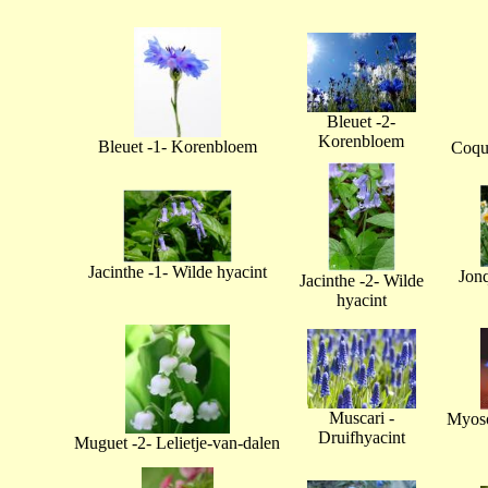
Bleuet -2-
Korenbloem
Bleuet -1- Korenbloem
Coque
Jacinthe -1- Wilde hyacint
Jonq
Jacinthe -2- Wilde
hyacint
Muscari -
Myoso
Druifhyacint
Muguet -2- Lelietje-van-dalen