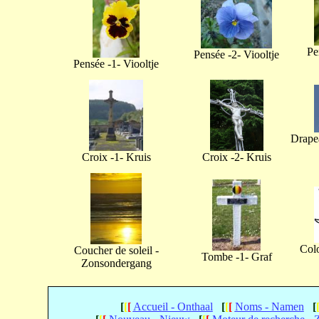
Pe
Pensée -2- Viooltje
Pensée -1- Viooltje
Drapea
Croix -1- Kruis
Croix -2- Kruis
Col
Coucher de soleil -
Tombe -1- Graf
Zonsondergang
[
[
[
Accueil - Onthaal
[
[
[
Noms - Namen
[