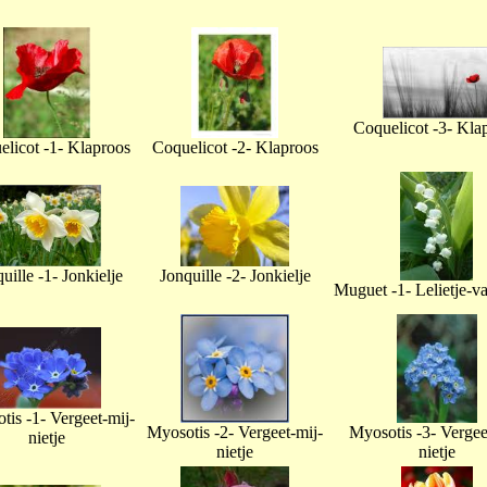
Coquelicot -3- Kla
licot -1- Klaproos
Coquelicot -2- Klaproos
uille -1- Jonkielje
Jonquille -2- Jonkielje
Muguet -1- Lelietje-v
tis -1- Vergeet-mij-
Myosotis -2- Vergeet-mij-
Myosotis -3- Vergee
nietje
nietje
nietje