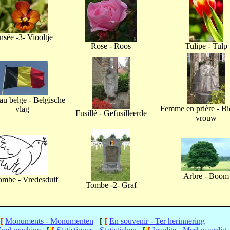
nsée -3- Viooltje
Rose - Roos
Tulipe - Tulp
u belge - Belgische
Femme en prière - B
vlag
Fusillé - Gefusilleerde
vrouw
Arbre - Boom
ombe - Vredesduif
Tombe -2- Graf
[
[
Monuments - Monumenten
[
[
[
En souvenir - Ter herinnering