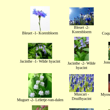
Bleuet -2-
Korenbloem
Bleuet -1- Korenbloem
Coque
Jacinthe -1- Wilde hyacint
Jonq
Jacinthe -2- Wilde
hyacint
Muscari -
Myoso
Druifhyacint
Muguet -2- Lelietje-van-dalen