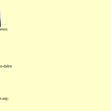
proos
an-dalen
t-mij-