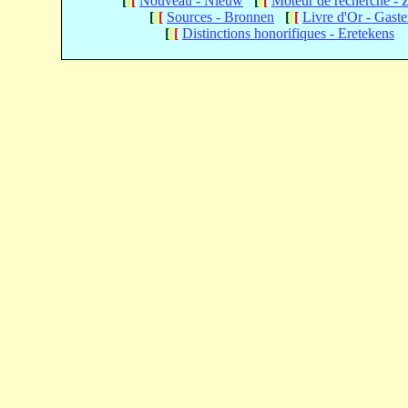
[
[
[
Nouveau - Nieuw
[
[
[
Moteur de recherche -
[
[
[
Sources - Bronnen
[
[
[
Livre d'Or - Gast
[
[
[
Distinctions honorifiques - Eretekens