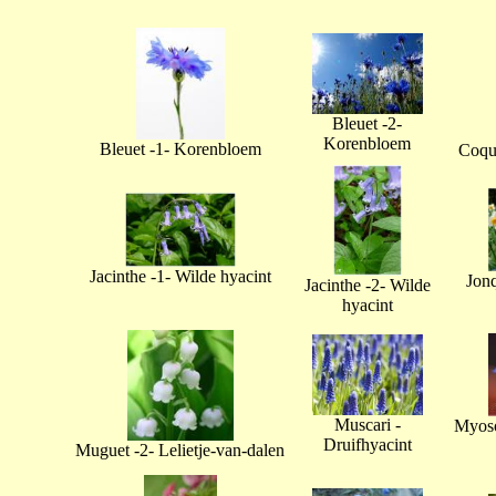
Bleuet -2-
Korenbloem
Bleuet -1- Korenbloem
Coque
Jacinthe -1- Wilde hyacint
Jonq
Jacinthe -2- Wilde
hyacint
Muscari -
Myoso
Druifhyacint
Muguet -2- Lelietje-van-dalen