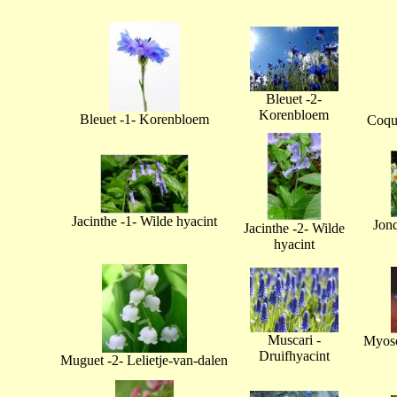
Bleuet -2-
Korenbloem
Bleuet -1- Korenbloem
Coque
Jacinthe -1- Wilde hyacint
Jonq
Jacinthe -2- Wilde
hyacint
Muscari -
Myoso
Druifhyacint
Muguet -2- Lelietje-van-dalen