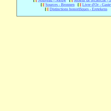
[
[
[
Nouveau - Nieuw
[
[
[
Moteur de recherche -
[
[
[
Sources - Bronnen
[
[
[
Livre d'Or - Gast
[
[
[
Distinctions honorifiques - Eretekens