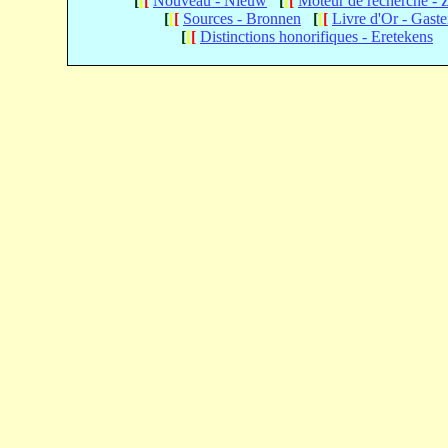
[
[
[
Nouveau - Nieuw
[
[
[
Moteur de recherche -
[
[
[
Sources - Bronnen
[
[
[
Livre d'Or - Gast
[
[
[
Distinctions honorifiques - Eretekens