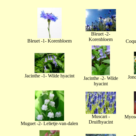
Bleuet -2-
Korenbloem
Bleuet -1- Korenbloem
Coque
Jacinthe -1- Wilde hyacint
Jonq
Jacinthe -2- Wilde
hyacint
Muscari -
Myoso
Druifhyacint
Muguet -2- Lelietje-van-dalen