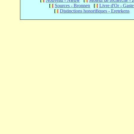
[
[
[
Nouveau - Nieuw
[
[
[
Moteur de recherche -
[
[
[
Sources - Bronnen
[
[
[
Livre d'Or - Gast
[
[
[
Distinctions honorifiques - Eretekens