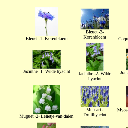
Bleuet -2-
Korenbloem
Bleuet -1- Korenbloem
Coque
Jacinthe -1- Wilde hyacint
Jonq
Jacinthe -2- Wilde
hyacint
Muscari -
Myoso
Druifhyacint
Muguet -2- Lelietje-van-dalen