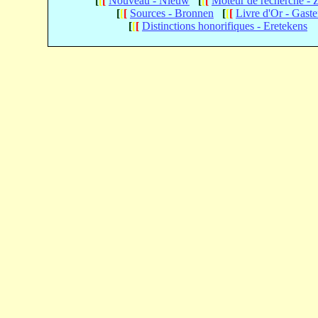
[
[
[
Nouveau - Nieuw
[
[
[
Moteur de recherche -
[
[
[
Sources - Bronnen
[
[
[
Livre d'Or - Gast
[
[
[
Distinctions honorifiques - Eretekens