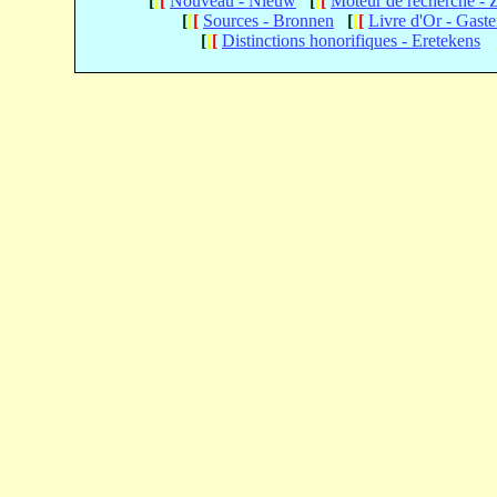
[
[
[
Nouveau - Nieuw
[
[
[
Moteur de recherche -
[
[
[
Sources - Bronnen
[
[
[
Livre d'Or - Gast
[
[
[
Distinctions honorifiques - Eretekens