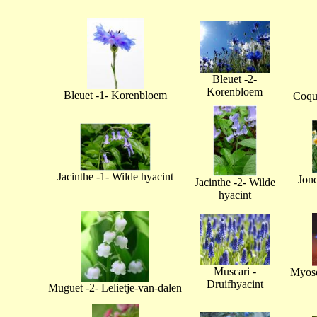
Bleuet -2-
Korenbloem
Bleuet -1- Korenbloem
Coque
Jacinthe -1- Wilde hyacint
Jonq
Jacinthe -2- Wilde
hyacint
Muscari -
Myoso
Druifhyacint
Muguet -2- Lelietje-van-dalen