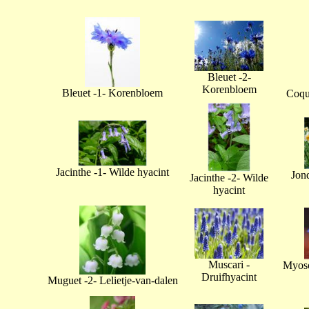
Bleuet -2-
Korenbloem
Bleuet -1- Korenbloem
Coque
Jacinthe -1- Wilde hyacint
Jonq
Jacinthe -2- Wilde
hyacint
Muscari -
Myoso
Druifhyacint
Muguet -2- Lelietje-van-dalen