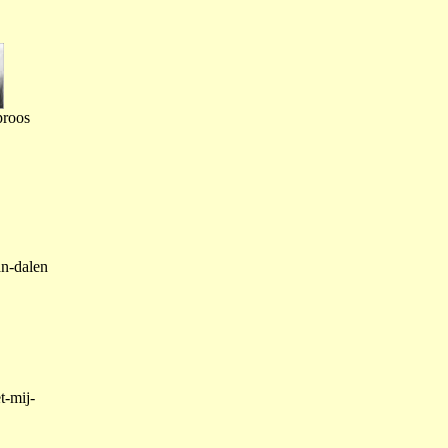
proos
an-dalen
t-mij-