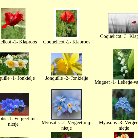
Coquelicot -3- Kla
licot -1- Klaproos
Coquelicot -2- Klaproos
uille -1- Jonkielje
Jonquille -2- Jonkielje
Muguet -1- Lelietje-v
tis -1- Vergeet-mij-
Myosotis -2- Vergeet-mij-
Myosotis -3- Vergee
nietje
nietje
nietje