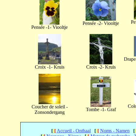
Pe
Pensée -2- Viooltje
Pensée -1- Viooltje
Drapea
Croix -1- Kruis
Croix -2- Kruis
Col
Coucher de soleil -
Tombe -1- Graf
Zonsondergang
[
[
[
Accueil - Onthaal
[
[
[
Noms - Namen
[