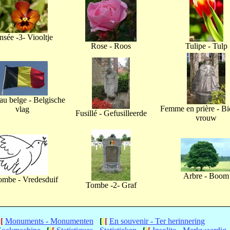
nsée -3- Viooltje
Rose - Roos
Tulipe - Tulp
u belge - Belgische
Femme en prière - B
vlag
Fusillé - Gefusilleerde
vrouw
Arbre - Boom
ombe - Vredesduif
Tombe -2- Graf
[
[
Monuments - Monumenten
[
[
[
En souvenir - Ter herinnering