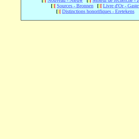
[
[
[
Nouveau - Nieuw
[
[
[
Moteur de recherche -
[
[
[
Sources - Bronnen
[
[
[
Livre d'Or - Gast
[
[
[
Distinctions honorifiques - Eretekens