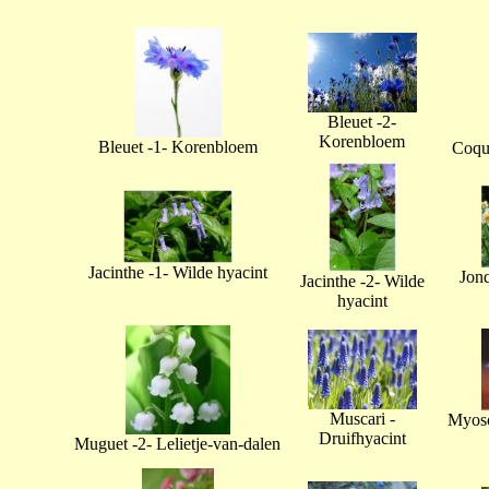
Bleuet -2-
Korenbloem
Bleuet -1- Korenbloem
Coque
Jacinthe -1- Wilde hyacint
Jonq
Jacinthe -2- Wilde
hyacint
Muscari -
Myoso
Druifhyacint
Muguet -2- Lelietje-van-dalen