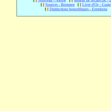
[
[
[
Nouveau - Nieuw
[
[
[
Moteur de recherche -
[
[
[
Sources - Bronnen
[
[
[
Livre d'Or - Gast
[
[
[
Distinctions honorifiques - Eretekens