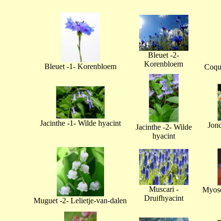
Bleuet -2-
Korenbloem
Bleuet -1- Korenbloem
Coque
Jacinthe -1- Wilde hyacint
Jonq
Jacinthe -2- Wilde
hyacint
Muscari -
Myoso
Druifhyacint
Muguet -2- Lelietje-van-dalen