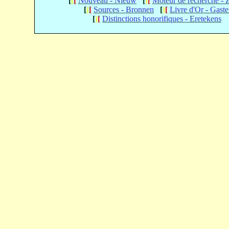
[
[
[
Nouveau - Nieuw
[
[
[
Moteur de recherche -
[
[
[
Sources - Bronnen
[
[
[
Livre d'Or - Gast
[
[
[
Distinctions honorifiques - Eretekens