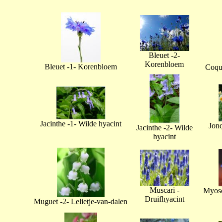
Bleuet -2-
Korenbloem
Bleuet -1- Korenbloem
Coque
Jacinthe -1- Wilde hyacint
Jonq
Jacinthe -2- Wilde
hyacint
Muscari -
Myoso
Druifhyacint
Muguet -2- Lelietje-van-dalen