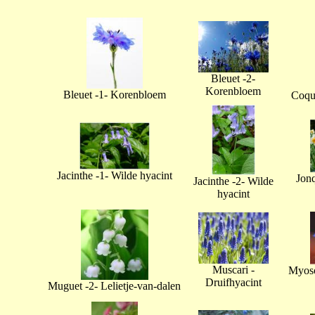
Bleuet -2-
Korenbloem
Bleuet -1- Korenbloem
Coque
Jacinthe -1- Wilde hyacint
Jonq
Jacinthe -2- Wilde
hyacint
Muscari -
Myoso
Druifhyacint
Muguet -2- Lelietje-van-dalen