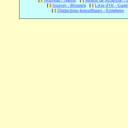
[
[
[
Nouveau - Nieuw
[
[
[
Moteur de recherche -
[
[
[
Sources - Bronnen
[
[
[
Livre d'Or - Gast
[
[
[
Distinctions honorifiques - Eretekens