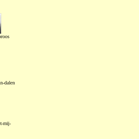
proos
an-dalen
t-mij-