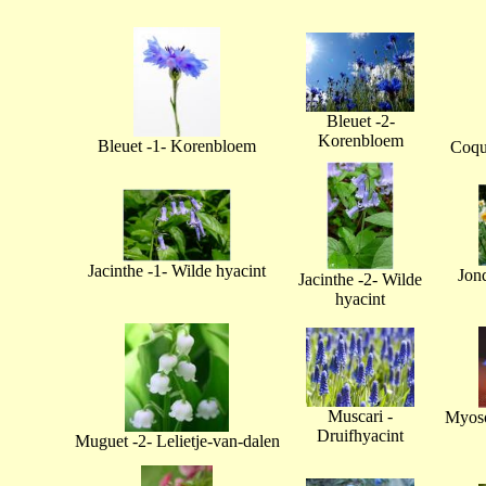
Bleuet -2-
Korenbloem
Bleuet -1- Korenbloem
Coque
Jacinthe -1- Wilde hyacint
Jonq
Jacinthe -2- Wilde
hyacint
Muscari -
Myoso
Druifhyacint
Muguet -2- Lelietje-van-dalen