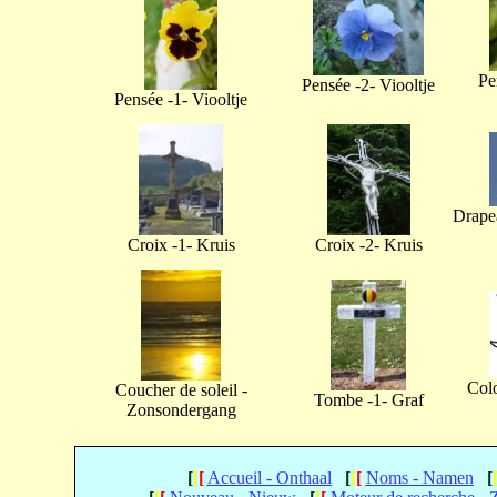
Pe
Pensée -2- Viooltje
Pensée -1- Viooltje
Drapea
Croix -1- Kruis
Croix -2- Kruis
Col
Coucher de soleil -
Tombe -1- Graf
Zonsondergang
[
[
[
Accueil - Onthaal
[
[
[
Noms - Namen
[