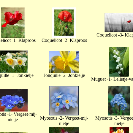
Coquelicot -3- Kla
licot -1- Klaproos
Coquelicot -2- Klaproos
uille -1- Jonkielje
Jonquille -2- Jonkielje
Muguet -1- Lelietje-v
tis -1- Vergeet-mij-
Myosotis -2- Vergeet-mij-
Myosotis -3- Vergee
nietje
nietje
nietje