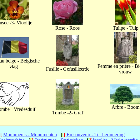
nsée -3- Viooltje
Rose - Roos
Tulipe - Tulp
u belge - Belgische
Femme en prière - B
vlag
Fusillé - Gefusilleerde
vrouw
Arbre - Boom
ombe - Vredesduif
Tombe -2- Graf
[
[
Monuments - Monumenten
[
[
[
En souvenir - Ter herinnering