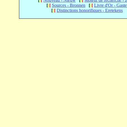
[
[
[
Nouveau - Nieuw
[
[
[
Moteur de recherche -
[
[
[
Sources - Bronnen
[
[
[
Livre d'Or - Gast
[
[
[
Distinctions honorifiques - Eretekens