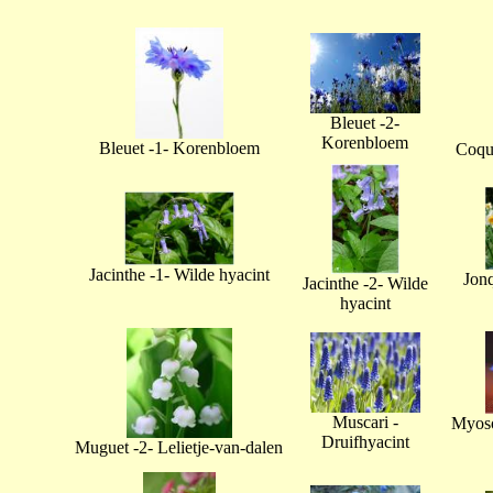
Bleuet -2-
Korenbloem
Bleuet -1- Korenbloem
Coque
Jacinthe -1- Wilde hyacint
Jonq
Jacinthe -2- Wilde
hyacint
Muscari -
Myoso
Druifhyacint
Muguet -2- Lelietje-van-dalen