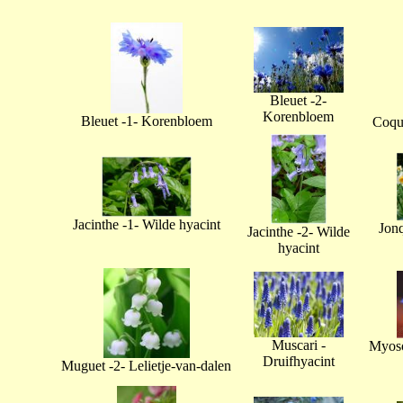
Bleuet -2-
Korenbloem
Bleuet -1- Korenbloem
Coque
Jacinthe -1- Wilde hyacint
Jonq
Jacinthe -2- Wilde
hyacint
Muscari -
Myoso
Druifhyacint
Muguet -2- Lelietje-van-dalen