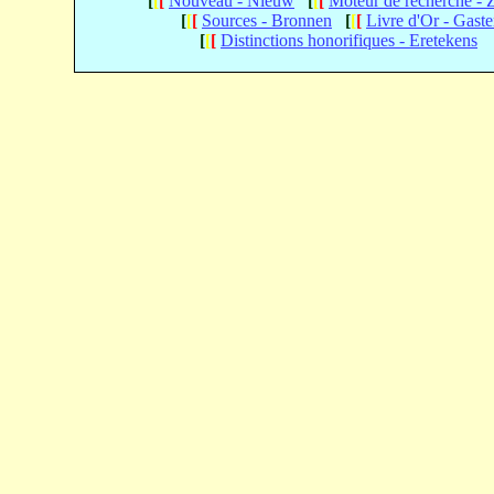
[
[
[
Nouveau - Nieuw
[
[
[
Moteur de recherche -
[
[
[
Sources - Bronnen
[
[
[
Livre d'Or - Gast
[
[
[
Distinctions honorifiques - Eretekens