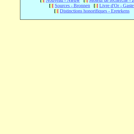
[
[
[
Nouveau - Nieuw
[
[
[
Moteur de recherche -
[
[
[
Sources - Bronnen
[
[
[
Livre d'Or - Gast
[
[
[
Distinctions honorifiques - Eretekens