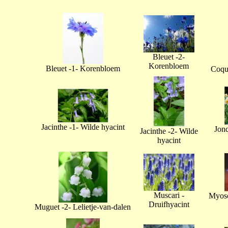
Bleuet -2-
Korenbloem
Bleuet -1- Korenbloem
Coque
Jacinthe -1- Wilde hyacint
Jonq
Jacinthe -2- Wilde
hyacint
Muscari -
Myoso
Druifhyacint
Muguet -2- Lelietje-van-dalen