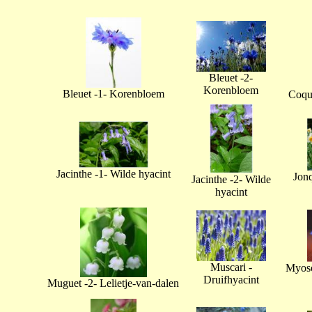
Bleuet -2-
Korenbloem
Bleuet -1- Korenbloem
Coque
Jacinthe -1- Wilde hyacint
Jonq
Jacinthe -2- Wilde
hyacint
Muscari -
Myoso
Druifhyacint
Muguet -2- Lelietje-van-dalen