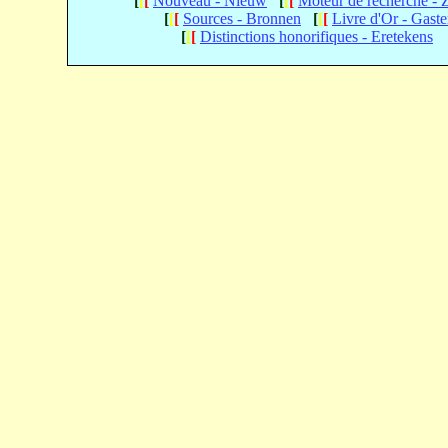
[
[
[
Nouveau - Nieuw
[
[
[
Moteur de recherche -
[
[
[
Sources - Bronnen
[
[
[
Livre d'Or - Gast
[
[
[
Distinctions honorifiques - Eretekens