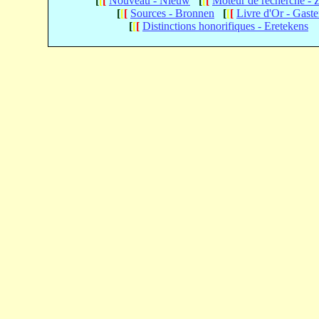
[
[
[
Nouveau - Nieuw
[
[
[
Moteur de recherche -
[
[
[
Sources - Bronnen
[
[
[
Livre d'Or - Gast
[
[
[
Distinctions honorifiques - Eretekens