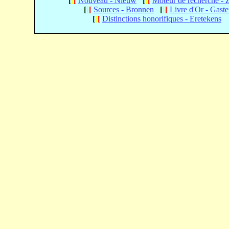
[
[
[
Nouveau - Nieuw
[
[
[
Moteur de recherche -
[
[
[
Sources - Bronnen
[
[
[
Livre d'Or - Gast
[
[
[
Distinctions honorifiques - Eretekens