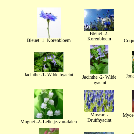
Bleuet -2-
Korenbloem
Bleuet -1- Korenbloem
Coque
Jacinthe -1- Wilde hyacint
Jonq
Jacinthe -2- Wilde
hyacint
Muscari -
Myoso
Druifhyacint
Muguet -2- Lelietje-van-dalen