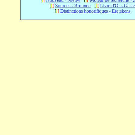
[
[
[
Nouveau - Nieuw
[
[
[
Moteur de recherche -
[
[
[
Sources - Bronnen
[
[
[
Livre d'Or - Gast
[
[
[
Distinctions honorifiques - Eretekens