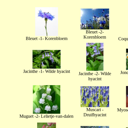
Bleuet -2-
Korenbloem
Bleuet -1- Korenbloem
Coque
Jacinthe -1- Wilde hyacint
Jonq
Jacinthe -2- Wilde
hyacint
Muscari -
Myoso
Druifhyacint
Muguet -2- Lelietje-van-dalen