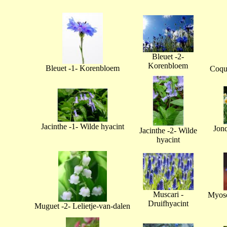
Bleuet -2-
Korenbloem
Bleuet -1- Korenbloem
Coque
Jacinthe -1- Wilde hyacint
Jonq
Jacinthe -2- Wilde
hyacint
Muscari -
Myoso
Druifhyacint
Muguet -2- Lelietje-van-dalen