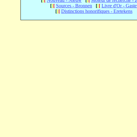
[
[
[
Nouveau - Nieuw
[
[
[
Moteur de recherche -
[
[
[
Sources - Bronnen
[
[
[
Livre d'Or - Gast
[
[
[
Distinctions honorifiques - Eretekens