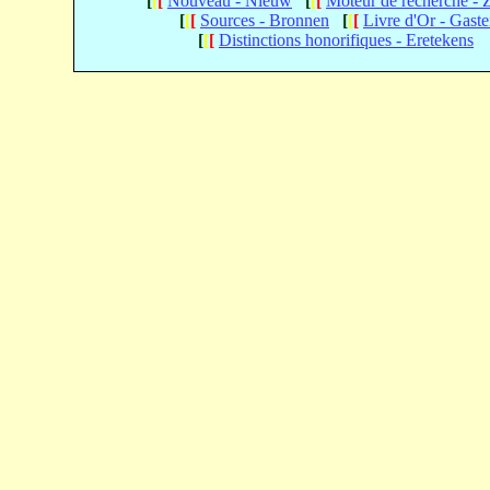
[
[
[
Nouveau - Nieuw
[
[
[
Moteur de recherche -
[
[
[
Sources - Bronnen
[
[
[
Livre d'Or - Gast
[
[
[
Distinctions honorifiques - Eretekens