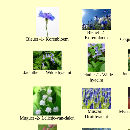
Bleuet -2-
Korenbloem
Bleuet -1- Korenbloem
Coque
Jacinthe -1- Wilde hyacint
Jonq
Jacinthe -2- Wilde
hyacint
Muscari -
Myoso
Druifhyacint
Muguet -2- Lelietje-van-dalen