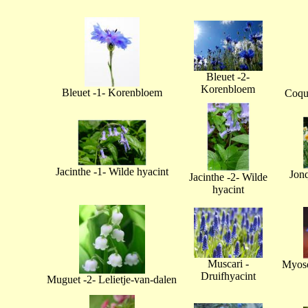
Bleuet -2-
Korenbloem
Bleuet -1- Korenbloem
Coque
Jacinthe -1- Wilde hyacint
Jonq
Jacinthe -2- Wilde
hyacint
Muscari -
Myoso
Druifhyacint
Muguet -2- Lelietje-van-dalen