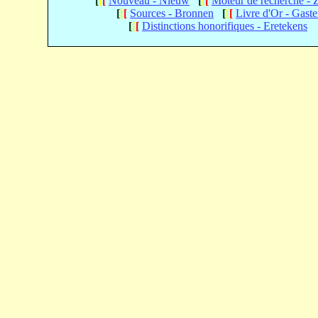
[
[
[
Nouveau - Nieuw
[
[
[
Moteur de recherche -
[
[
[
Sources - Bronnen
[
[
[
Livre d'Or - Gast
[
[
[
Distinctions honorifiques - Eretekens