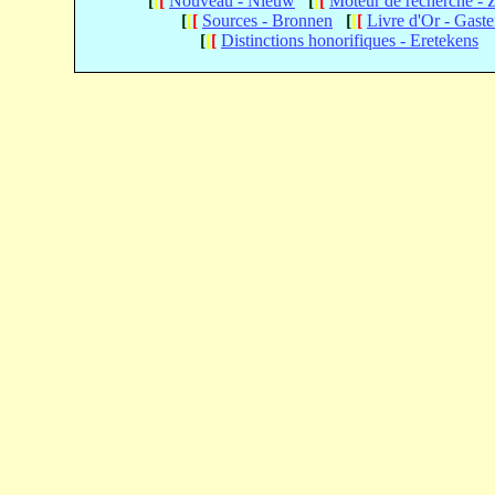
[
[
[
Nouveau - Nieuw
[
[
[
Moteur de recherche -
[
[
[
Sources - Bronnen
[
[
[
Livre d'Or - Gast
[
[
[
Distinctions honorifiques - Eretekens