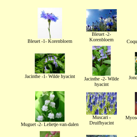
Bleuet -2-
Korenbloem
Bleuet -1- Korenbloem
Coque
Jacinthe -1- Wilde hyacint
Jonq
Jacinthe -2- Wilde
hyacint
Muscari -
Myoso
Druifhyacint
Muguet -2- Lelietje-van-dalen