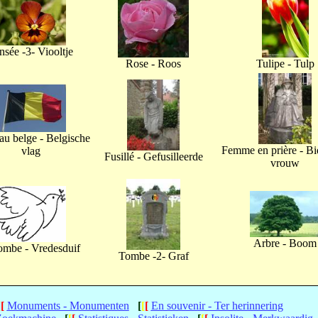
nsée -3- Viooltje
Rose - Roos
Tulipe - Tulp
u belge - Belgische
Femme en prière - B
vlag
Fusillé - Gefusilleerde
vrouw
Arbre - Boom
ombe - Vredesduif
Tombe -2- Graf
[
[
Monuments - Monumenten
[
[
[
En souvenir - Ter herinnering