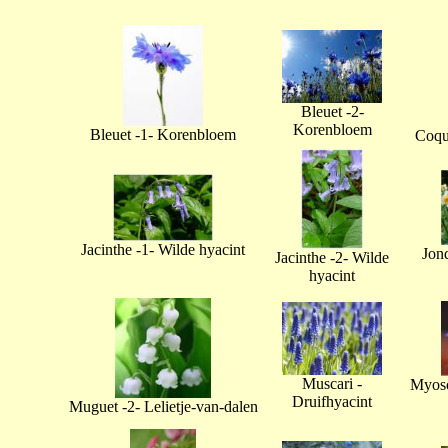
Bleuet -2-
Korenbloem
Bleuet -1- Korenbloem
Coque
Jacinthe -1- Wilde hyacint
Jonq
Jacinthe -2- Wilde
hyacint
Muscari -
Myoso
Druifhyacint
Muguet -2- Lelietje-van-dalen