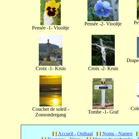
Pe
Pensée -2- Viooltje
Pensée -1- Viooltje
Drapea
Croix -1- Kruis
Croix -2- Kruis
Col
Coucher de soleil -
Tombe -1- Graf
Zonsondergang
[
[
[
Accueil - Onthaal
[
[
[
Noms - Namen
[