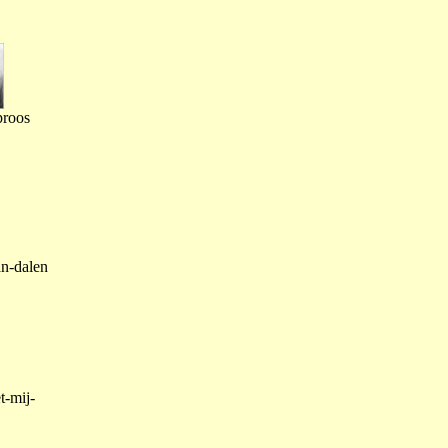
proos
an-dalen
t-mij-