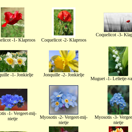
Coquelicot -3- Kla
licot -1- Klaproos
Coquelicot -2- Klaproos
uille -1- Jonkielje
Jonquille -2- Jonkielje
Muguet -1- Lelietje-v
tis -1- Vergeet-mij-
Myosotis -2- Vergeet-mij-
Myosotis -3- Vergee
nietje
nietje
nietje