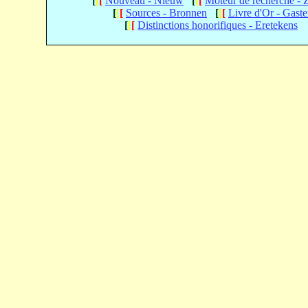
[
[
[
Nouveau - Nieuw
[
[
[
Moteur de recherche -
[
[
[
Sources - Bronnen
[
[
[
Livre d'Or - Gast
[
[
[
Distinctions honorifiques - Eretekens