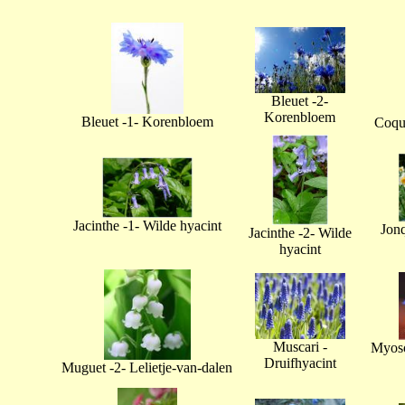
Bleuet -2-
Korenbloem
Bleuet -1- Korenbloem
Coque
Jacinthe -1- Wilde hyacint
Jonq
Jacinthe -2- Wilde
hyacint
Muscari -
Myoso
Druifhyacint
Muguet -2- Lelietje-van-dalen