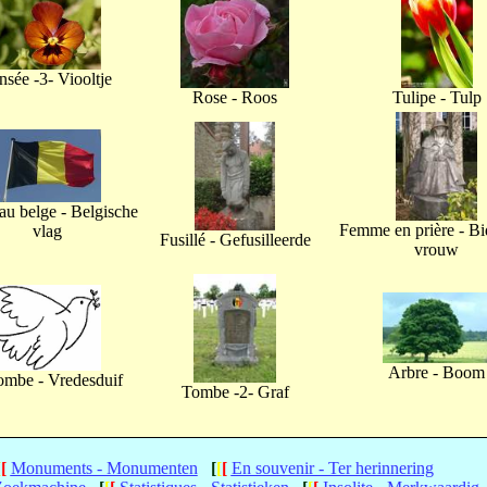
nsée -3- Viooltje
Rose - Roos
Tulipe - Tulp
u belge - Belgische
Femme en prière - B
vlag
Fusillé - Gefusilleerde
vrouw
Arbre - Boom
ombe - Vredesduif
Tombe -2- Graf
[
[
Monuments - Monumenten
[
[
[
En souvenir - Ter herinnering