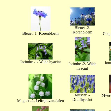
Bleuet -2-
Korenbloem
Bleuet -1- Korenbloem
Coque
Jacinthe -1- Wilde hyacint
Jonq
Jacinthe -2- Wilde
hyacint
Muscari -
Myoso
Druifhyacint
Muguet -2- Lelietje-van-dalen