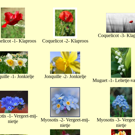
Coquelicot -3- Kla
licot -1- Klaproos
Coquelicot -2- Klaproos
uille -1- Jonkielje
Jonquille -2- Jonkielje
Muguet -1- Lelietje-v
tis -1- Vergeet-mij-
Myosotis -2- Vergeet-mij-
Myosotis -3- Vergee
nietje
nietje
nietje