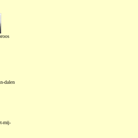
proos
an-dalen
t-mij-