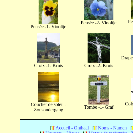
Pe
Pensée -2- Viooltje
Pensée -1- Viooltje
Drapea
Croix -1- Kruis
Croix -2- Kruis
Col
Coucher de soleil -
Tombe -1- Graf
Zonsondergang
[
[
[
Accueil - Onthaal
[
[
[
Noms - Namen
[