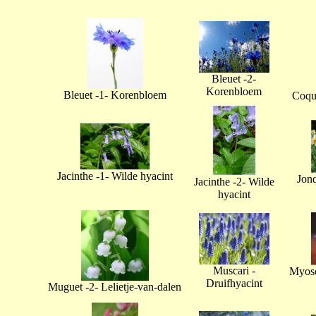
Bleuet -2-
Korenbloem
Bleuet -1- Korenbloem
Coque
Jacinthe -1- Wilde hyacint
Jonq
Jacinthe -2- Wilde
hyacint
Muscari -
Myoso
Druifhyacint
Muguet -2- Lelietje-van-dalen