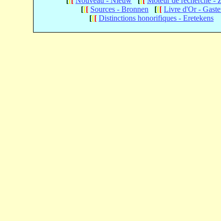
[
[
[
Nouveau - Nieuw
[
[
[
Moteur de recherche -
[
[
[
Sources - Bronnen
[
[
[
Livre d'Or - Gast
[
[
[
Distinctions honorifiques - Eretekens