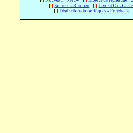
[
[
[
Nouveau - Nieuw
[
[
[
Moteur de recherche -
[
[
[
Sources - Bronnen
[
[
[
Livre d'Or - Gast
[
[
[
Distinctions honorifiques - Eretekens