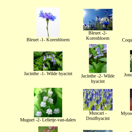
Bleuet -2-
Korenbloem
Bleuet -1- Korenbloem
Coque
Jacinthe -1- Wilde hyacint
Jonq
Jacinthe -2- Wilde
hyacint
Muscari -
Myoso
Druifhyacint
Muguet -2- Lelietje-van-dalen