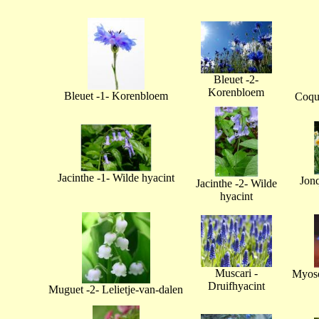
Bleuet -2-
Korenbloem
Bleuet -1- Korenbloem
Coque
Jacinthe -1- Wilde hyacint
Jonq
Jacinthe -2- Wilde
hyacint
Muscari -
Myoso
Druifhyacint
Muguet -2- Lelietje-van-dalen