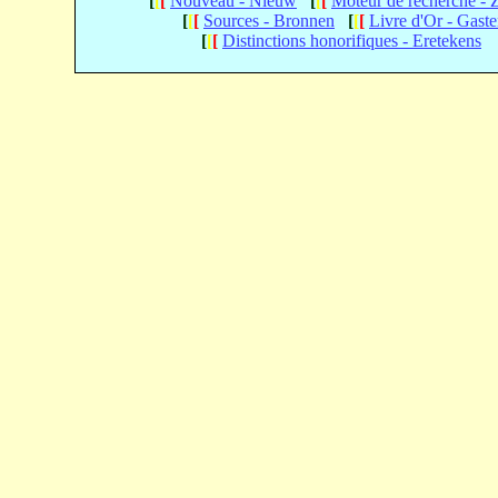
[
[
[
Nouveau - Nieuw
[
[
[
Moteur de recherche -
[
[
[
Sources - Bronnen
[
[
[
Livre d'Or - Gast
[
[
[
Distinctions honorifiques - Eretekens