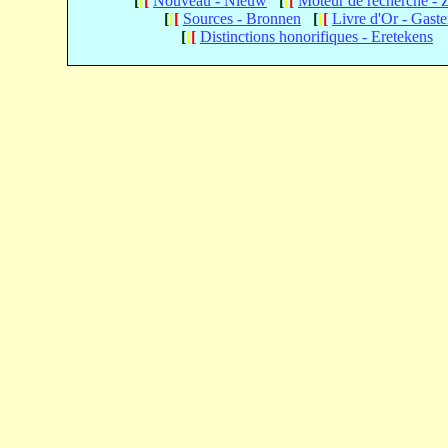
[
[
[
Nouveau - Nieuw
[
[
[
Moteur de recherche -
[
[
[
Sources - Bronnen
[
[
[
Livre d'Or - Gast
[
[
[
Distinctions honorifiques - Eretekens