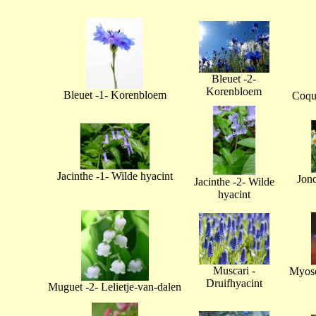
Bleuet -2-
Korenbloem
Bleuet -1- Korenbloem
Coque
Jacinthe -1- Wilde hyacint
Jonq
Jacinthe -2- Wilde
hyacint
Muscari -
Myoso
Druifhyacint
Muguet -2- Lelietje-van-dalen