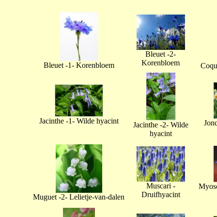
Bleuet -2-
Korenbloem
Bleuet -1- Korenbloem
Coque
Jacinthe -1- Wilde hyacint
Jonq
Jacinthe -2- Wilde
hyacint
Muscari -
Myoso
Druifhyacint
Muguet -2- Lelietje-van-dalen