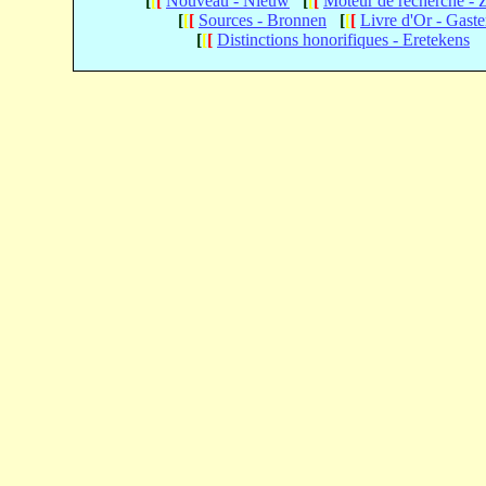
[
[
[
Nouveau - Nieuw
[
[
[
Moteur de recherche -
[
[
[
Sources - Bronnen
[
[
[
Livre d'Or - Gast
[
[
[
Distinctions honorifiques - Eretekens