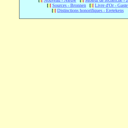
[
[
[
Nouveau - Nieuw
[
[
[
Moteur de recherche -
[
[
[
Sources - Bronnen
[
[
[
Livre d'Or - Gast
[
[
[
Distinctions honorifiques - Eretekens