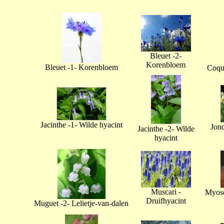
Bleuet -2-
Korenbloem
Bleuet -1- Korenbloem
Coque
Jacinthe -1- Wilde hyacint
Jonq
Jacinthe -2- Wilde
hyacint
Muscari -
Myoso
Druifhyacint
Muguet -2- Lelietje-van-dalen