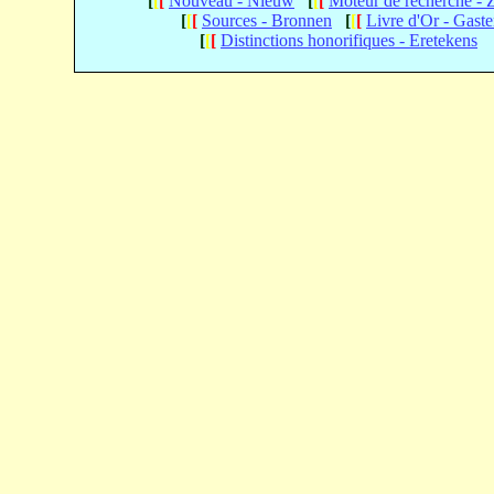
[
[
[
Nouveau - Nieuw
[
[
[
Moteur de recherche -
[
[
[
Sources - Bronnen
[
[
[
Livre d'Or - Gast
[
[
[
Distinctions honorifiques - Eretekens