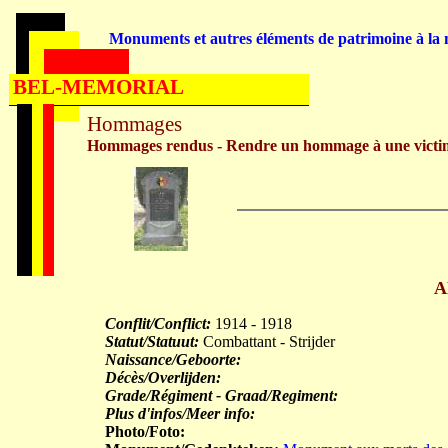
Monuments et autres éléments de patrimoine à la m
BEL-MEMORIAL
Hommages
Hommages rendus - Rendre un hommage à une victi
A
Conflit/Conflict:
1914 - 1918
Statut/Statuut:
Combattant - Strijder
Naissance/Geboorte:
Décès/Overlijden:
Grade/Régiment - Graad/Regiment:
Plus d'infos/Meer info:
Photo/Foto: