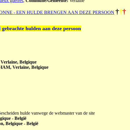
deux guerres
,
Commune/Gemeente:
Verlaine
†
†
†
ONNE - EEN HULDE BRENGEN AAN DEZE PERSOON
l gebrachte hulden aan deze persoon
erlaine, Belgique
HAM, Verlaine, Belgique
 Bescheiden hulde vanwege de webmaster van de site
gique - België
n, Belgique - België