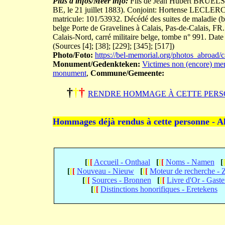
Plus d'infos/Meer info:
Fils de Jean Hubert BRUELS 
BE, le 21 juillet 1883). Conjoint: Hortense LECLE
matricule: 101/53932. Décédé des suites de maladie (b
belge Porte de Gravelines à Calais, Pas-de-Calais, FR
Calais-Nord, carré militaire belge, tombe n° 991. Dat
(Sources [4]; [38]; [229]; [345]; [517])
Photo/Foto:
https://bel-memorial.org/photos_abro
Monument/Gedenkteken:
Victimes non (encore) men
monument
,
Commune/Gemeente:
†
†
†
RENDRE HOMMAGE À CETTE PERS
Hommages déjà rendus à cette personne - A
[
[
[
Accueil - Onthaal
[
[
[
Noms - Namen
[
[
[
[
Nouveau - Nieuw
[
[
[
Moteur de recherche -
[
[
[
Sources - Bronnen
[
[
[
Livre d'Or - Gast
[
[
[
Distinctions honorifiques - Eretekens