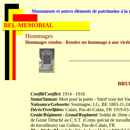
Monuments et autres éléments de patrimoine à la m
BEL-MEMORIAL
Hommages
Hommages rendus - Rendre un hommage à une victi
BRUE
Conflit/Conflict:
1914 - 1918
Statut/Statuut:
Mort pour la patrie - Stierf voor het V
Naissance/Geboorte:
Soumagne, LG, BE 1883-11-24
Décès/Overlijden:
Calais, Pas-de-Calais, FR 1919-03
Grade/Régiment - Graad/Regiment:
Soldat de 2ème cl
de Genie Détaché au C.S.T. (Corps spécial de travaill
de travailleurs) van Guînes, Pas-de-Calais, FR