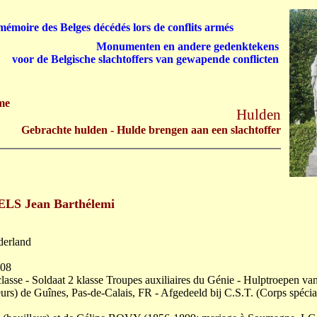
émoire des Belges décédés lors de conflits armés
Monumenten en andere gedenktekens
voor de Belgische slachtoffers van gewapende conflicten
me
Hulden
Gebrachte hulden - Hulde brengen aan een slachtoffer
LS Jean Barthélemi
aderland
-08
asse - Soldaat 2 klasse Troupes auxiliaires du Génie - Hulptroepen va
eurs) de Guînes, Pas-de-Calais, FR - Afgedeeld bij C.S.T. (Corps spécia