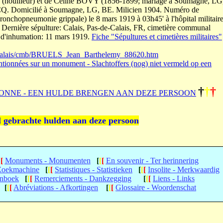
(houilleur) et de Céline BOVY (1856-1899; mariage à Soumagne, LG
RCQ. Domicilié à Soumagne, LG, BE. Milicien 1904. Numéro de
ronchopneumonie grippale) le 8 mars 1919 à 03h45' à l'hôpital militair
. Dernière sépulture: Calais, Pas-de-Calais, FR, cimetière communal
e d'inhumation: 11 mars 1919.
Fiche "Sépultures et cimetières militaires"
ad/calais/cmb/BRUELS_Jean_Barthelemy_88620.htm
tionnées sur un monument - Slachtoffers (nog) niet vermeld op een
†
†
†
ONNE - EEN HULDE BRENGEN AAN DEZE PERSOON
l gebrachte hulden aan deze persoon
[
[
Monuments - Monumenten
[
[
[
En souvenir - Ter herinnering
 Zoekmachine
[
[
[
Statistiques - Statistieken
[
[
[
Insolite - Merkwaardig
enboek
[
[
[
Remerciements - Dankzegging
[
[
[
Liens - Links
[
[
[
Abréviations - Afkortingen
[
[
[
Glossaire - Woordenschat