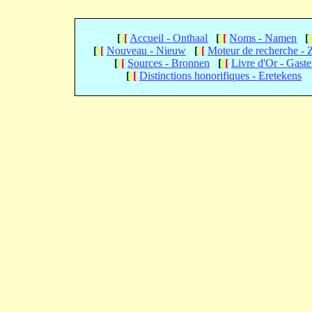
[
[
[
Accueil - Onthaal
[
[
[
Noms - Namen
[
[
[
[
Nouveau - Nieuw
[
[
[
Moteur de recherche -
[
[
[
Sources - Bronnen
[
[
[
Livre d'Or - Gast
[
[
[
Distinctions honorifiques - Eretekens