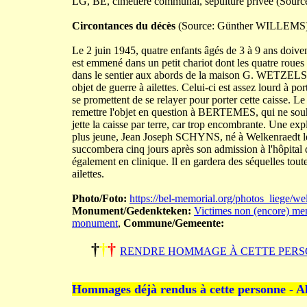
LG, BE, cimetière communal, sépulture privée (Sourc
Circontances du décès
(Source: Günther WILLEMS
Le 2 juin 1945, quatre enfants âgés de 3 à 9 ans doiven
est emmené dans un petit chariot dont les quatre roue
dans le sentier aux abords de la maison G. WETZELS
objet de guerre à ailettes. Celui-ci est assez lourd à p
se promettent de se relayer pour porter cette caisse. 
remettre l'objet en question à BERTEMES, qui ne souha
jette la caisse par terre, car trop encombrante. Une exp
plus jeune, Jean Joseph SCHYNS, né à Welkenraedt le
succombera cinq jours après son admission à l'hôpit
également en clinique. Il en gardera des séquelles toute
ailettes.
Photo/Foto:
https://bel-memorial.org/photos_lieg
Monument/Gedenkteken:
Victimes non (encore) men
monument
,
Commune/Gemeente:
†
†
†
RENDRE HOMMAGE À CETTE PERS
Hommages déjà rendus à cette personne - A