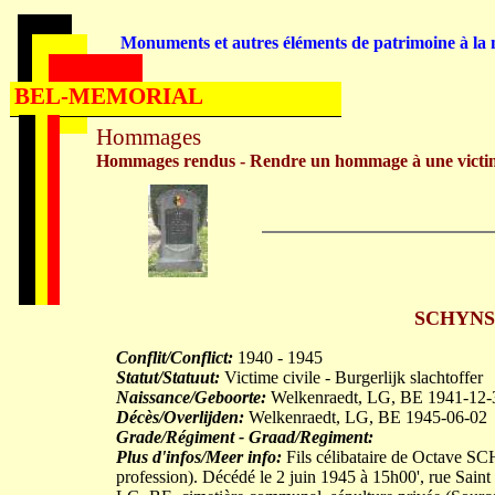
Monuments et autres éléments de patrimoine à la m
BEL-MEMORIAL
Hommages
Hommages rendus - Rendre un hommage à une victi
SCHYNS J
Conflit/Conflict:
1940 - 1945
Statut/Statuut:
Victime civile - Burgerlijk slachtoffer
Naissance/Geboorte:
Welkenraedt, LG, BE 1941-12-
Décès/Overlijden:
Welkenraedt, LG, BE 1945-06-02
Grade/Régiment - Graad/Regiment:
Plus d'infos/Meer info:
Fils célibataire de Octave 
profession). Décédé le 2 juin 1945 à 15h00', rue Sain