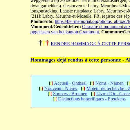
weggevoerd op 20 oktober 1916 uit Geraardsbergen, OV
dwangarbeiders). Gestorven te Labry, Meurthe-et-Mose
longontsteking. Laatste rustplaats: Labry, Meurthe-et
[211]; Labry, Meurthe-et-Moselle, FR, registre des sépu
Photo/Foto:
https://bel-memorial.org/photos_abroa
Monument/Gedenkteken:
Ossuaire et monument aux
opgeëisten van het kanton Grammont
,
Commune/Gem
†
†
†
RENDRE HOMMAGE À CETTE PERS
Hommages déjà rendus à cette personne - A
[
[
[
Accueil - Onthaal
[
[
[
Noms - Namen
[
[
[
[
Nouveau - Nieuw
[
[
[
Moteur de recherche -
[
[
[
Sources - Bronnen
[
[
[
Livre d'Or - Gast
[
[
[
Distinctions honorifiques - Eretekens