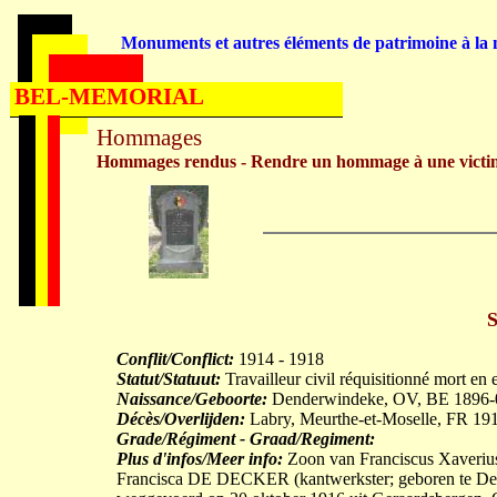
Monuments et autres éléments de patrimoine à la m
BEL-MEMORIAL
Hommages
Hommages rendus - Rendre un hommage à une victi
Conflit/Conflict:
1914 - 1918
Statut/Statuut:
Travailleur civil réquisitionné mort en 
Naissance/Geboorte:
Denderwindeke, OV, BE 1896-
Décès/Overlijden:
Labry, Meurthe-et-Moselle, FR 19
Grade/Régiment - Graad/Regiment:
Plus d'infos/Meer info:
Zoon van Franciscus Xaveri
Francisca DE DECKER (kantwerkster; geboren te De