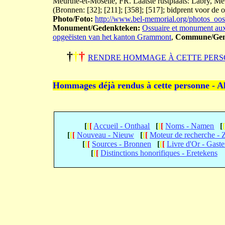
Meurthe-et-Moselle, FR. Laatste rustplaats: Labry, Me
(Bronnen: [32]; [211]; [358]; [517]; bidprent voor de 
Photo/Foto:
http://www.bel-memorial.org/photos_o
Monument/Gedenkteken:
Ossuaire et monument aux
opgeëisten van het kanton Grammont
,
Commune/Gem
†
†
†
RENDRE HOMMAGE À CETTE PERS
Hommages déjà rendus à cette personne - A
[
[
[
Accueil - Onthaal
[
[
[
Noms - Namen
[
[
[
[
Nouveau - Nieuw
[
[
[
Moteur de recherche -
[
[
[
Sources - Bronnen
[
[
[
Livre d'Or - Gast
[
[
[
Distinctions honorifiques - Eretekens