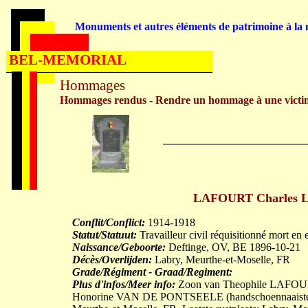
Monuments et autres éléments de patrimoine à la m
BEL-MEMORIAL
Hommages
Hommages rendus - Rendre un hommage à une victi
LAFOURT Charles Loui
Conflit/Conflict:
1914-1918
Statut/Statuut:
Travailleur civil réquisitionné mort en 
Naissance/Geboorte:
Deftinge, OV, BE 1896-10-21
Décès/Overlijden:
Labry, Meurthe-et-Moselle, FR
Grade/Régiment - Graad/Regiment:
Plus d'infos/Meer info:
Zoon van Theophile LAFOURT
Honorine VAN DE PONTSEELE (handschoennaaister; g