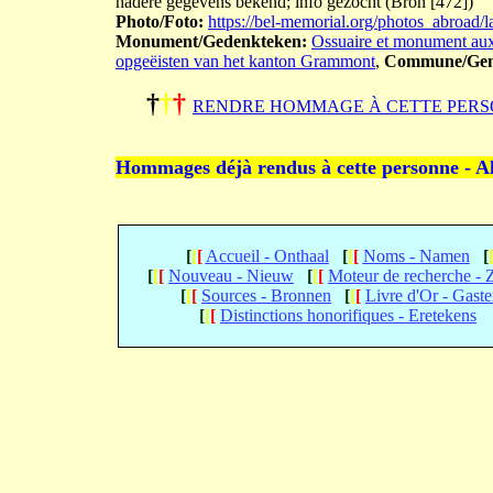
nadere gegevens bekend; info gezocht (Bron [472])
Photo/Foto:
https://bel-memorial.org/photos_ab
Monument/Gedenkteken:
Ossuaire et monument aux
opgeëisten van het kanton Grammont
,
Commune/Gem
†
†
†
RENDRE HOMMAGE À CETTE PERS
Hommages déjà rendus à cette personne - A
[
[
[
Accueil - Onthaal
[
[
[
Noms - Namen
[
[
[
[
Nouveau - Nieuw
[
[
[
Moteur de recherche -
[
[
[
Sources - Bronnen
[
[
[
Livre d'Or - Gast
[
[
[
Distinctions honorifiques - Eretekens