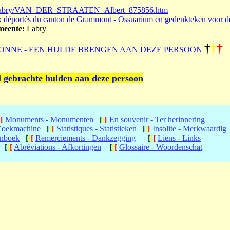
road/labry/VAN_DER_STRAATEN_Albert_875856.htm
 déportés du canton de Grammont - Ossuarium en gedenkteken voor d
eente:
Labry
†
†
†
ONNE - EEN HULDE BRENGEN AAN DEZE PERSOON
l gebrachte hulden aan deze persoon
[
[
Monuments - Monumenten
[
[
[
En souvenir - Ter herinnering
 Zoekmachine
[
[
[
Statistiques - Statistieken
[
[
[
Insolite - Merkwaardig
enboek
[
[
[
Remerciements - Dankzegging
[
[
[
Liens - Links
[
[
[
Abréviations - Afkortingen
[
[
[
Glossaire - Woordenschat