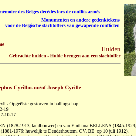
émoire des Belges décédés lors de conflits armés
Monumenten en andere gedenktekens
voor de Belgische slachtoffers van gewapende conflicten
me
Hulden
Gebrachte hulden - Hulde brengen aan een slachtoffer
s Cyrillus ou/of Joseph Cyrille
exil - Opgeëiste gestorven in ballingschap
2-19
17-10-17
N (1828-1913; landbouwer) en van Emiliana BELLENS (1845-1929
1881-1976; huwelijk te Denderhoutem, OV, BE, op 10 juli 1912).