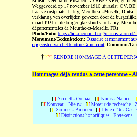
Minstens één kind: Elisabeth VERBEEREN, geboren 
Weggevoerd op 17 november 1916 uit Aalst, OV, BE. 
Laatste rustplaats: Labry, Meurthe-et-Moselle, Duitse
verklaring van overlijden gewezen door de burgerlijk
maart 1921 in de burgerlijke stand van Labry, Meurthe
départementales de Meurthe-et-Moselle, FR)
Photo/Foto:
https://bel-memorial.org/photos_abro
Monument/Gedenkteken:
Ossuaire et monument aux
opgeëisten van het kanton Grammont
,
Commune/Gem
†
†
†
RENDRE HOMMAGE À CETTE PERS
Hommages déjà rendus à cette personne - A
[
[
[
Accueil - Onthaal
[
[
[
Noms - Namen
[
[
[
[
Nouveau - Nieuw
[
[
[
Moteur de recherche -
[
[
[
Sources - Bronnen
[
[
[
Livre d'Or - Gast
[
[
[
Distinctions honorifiques - Eretekens