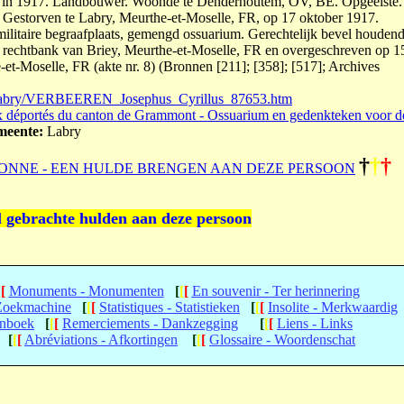
in 1917. Landbouwer. Woonde te Denderhoutem, OV, BE. Opgeëiste.
Gestorven te Labry, Meurthe-et-Moselle, FR, op 17 oktober 1917.
 militaire begraafplaats, gemengd ossuarium. Gerechtelijk bevel houden
e rechtbank van Briey, Meurthe-et-Moselle, FR en overgeschreven op 1
-et-Moselle, FR (akte nr. 8) (Bronnen [211]; [358]; [517]; Archives
ad/labry/VERBEEREN_Josephus_Cyrillus_87653.htm
 déportés du canton de Grammont - Ossuarium en gedenkteken voor d
eente:
Labry
†
†
†
ONNE - EEN HULDE BRENGEN AAN DEZE PERSOON
l gebrachte hulden aan deze persoon
[
[
Monuments - Monumenten
[
[
[
En souvenir - Ter herinnering
 Zoekmachine
[
[
[
Statistiques - Statistieken
[
[
[
Insolite - Merkwaardig
enboek
[
[
[
Remerciements - Dankzegging
[
[
[
Liens - Links
[
[
[
Abréviations - Afkortingen
[
[
[
Glossaire - Woordenschat