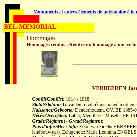
Monuments et autres éléments de patrimoine à la m
BEL-MEMORIAL
Hommages
Hommages rendus - Rendre un hommage à une victi
VERBEEREN Josephu
Conflit/Conflict:
1914 - 1918
Statut/Statuut:
Travailleur civil réquisitionné mort en 
Naissance/Geboorte:
Denderhoutem, OV, BE 1885-0
Décès/Overlijden:
Labry, Meurthe-et-Moselle, FR 19
Grade/Régiment - Graad/Regiment:
Plus d'infos/Meer info:
Zoon van Fidelis VERBEERE
landbouwster). Echtgenote: Maria Leontina ENGELS (