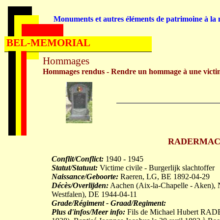
Monuments et autres éléments de patrimoine à la m
BEL-MEMORIAL
Hommages
Hommages rendus - Rendre un hommage à une victi
RADERMACHE
Conflit/Conflict:
1940 - 1945
Statut/Statuut:
Victime civile - Burgerlijk slachtoffer
Naissance/Geboorte:
Raeren, LG, BE 1892-04-29
Décès/Overlijden:
Aachen (Aix-la-Chapelle - Aken), 
Westfalen), DE 1944-04-11
Grade/Régiment - Graad/Regiment:
Plus d'infos/Meer info:
Fils de Michael Hubert RA