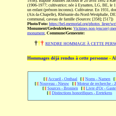
1938). Baptisé Joannes Jacobus le 20 avril 1892 à
(1906-1977; cultivatrice; née à Eynatten, LG, BE, le
un enfant (prénom inconnu). Cultivateur. En 1931, d
(Aix-la-Chapelle), Rhénanie-du-Nord-Westphalie, DE, 
communal, caveau de famille (Sources: [358]; [517])
Photo/Foto:
https://bel-memorial.org/photos_lie
Monument/Gedenkteken:
Victimes non (encore) men
monument
,
Commune/Gemeente:
†
†
†
RENDRE HOMMAGE À CETTE PERS
Hommages déjà rendus à cette personne - A
[
[
[
Accueil - Onthaal
[
[
[
Noms - Namen
[
[
[
[
Nouveau - Nieuw
[
[
[
Moteur de recherche -
[
[
[
Sources - Bronnen
[
[
[
Livre d'Or - Gast
[
[
[
Distinctions honorifiques - Eretekens