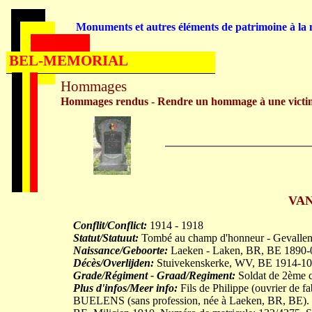
Monuments et autres éléments de patrimoine à la m
BEL-MEMORIAL
Hommages
Hommages rendus - Rendre un hommage à une victi
VAN
Conflit/Conflict:
1914 - 1918
Statut/Statuut:
Tombé au champ d'honneur - Gevallen 
Naissance/Geboorte:
Laeken - Laken, BR, BE 1890-
Décès/Overlijden:
Stuivekenskerke, WV, BE 1914-10
Grade/Régiment - Graad/Regiment:
Soldat de 2ème cl
Plus d'infos/Meer info:
Fils de Philippe (ouvrier de 
BUELENS (sans profession, née à Laeken, BR, BE).