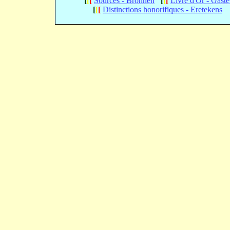
[
[
[
Sources - Bronnen
[
[
[
Livre d'Or - Gast
[
[
[
Distinctions honorifiques - Eretekens