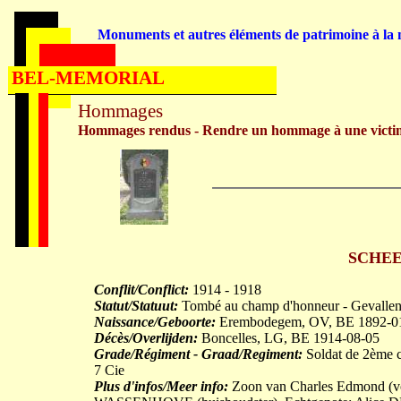
Monuments et autres éléments de patrimoine à la m
BEL-MEMORIAL
Hommages
Hommages rendus - Rendre un hommage à une victi
SCHEE
Conflit/Conflict:
1914 - 1918
Statut/Statuut:
Tombé au champ d'honneur - Gevallen 
Naissance/Geboorte:
Erembodegem, OV, BE 1892-0
Décès/Overlijden:
Boncelles, LG, BE 1914-08-05
Grade/Régiment - Graad/Regiment:
Soldat de 2ème cl
7 Cie
Plus d'infos/Meer info:
Zoon van Charles Edmond (v