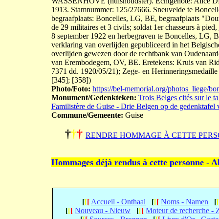
WASSENHOVE (huishoudster). Echtgenote: Alice DE
1913. Stamnummer: 125/27666. Sneuvelde te Boncelles
begraafplaats: Boncelles, LG, BE, begraafplaats "Dou
de 29 militaires et 3 civils; soldat 1er chasseurs à p
8 september 1922 en herbegraven te Boncelles, LG, BE,
verklaring van overlijden gepubliceerd in het Belgisc
overlijden gewezen door de rechtbank van Oudenaarde
van Erembodegem, OV, BE. Eretekens: Kruis van Ridd
7371 dd. 1920/05/21); Zege- en Herinneringsmedaille
[345]; [358])
Photo/Foto:
https://bel-memorial.org/photos_lieg
Monument/Gedenkteken:
Trois Belges cités sur le 
Familistère de Guise - Drie Belgen op de gedenktafel 
Commune/Gemeente:
Guise
†
†
†
RENDRE HOMMAGE À CETTE PERS
Hommages déjà rendus à cette personne - A
[
[
[
Accueil - Onthaal
[
[
[
Noms - Namen
[
[
[
[
Nouveau - Nieuw
[
[
[
Moteur de recherche -